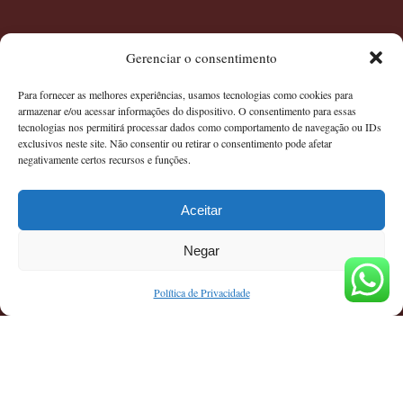
O Auditório Regina Casillo, em Curitiba, é um espaço
Gerenciar o consentimento
exclusivo para eventos como concertos, palestras, congressos,
eventos corporativos, formaturas, lançamentos e apresentações
Para fornecer as melhores experiências, usamos tecnologias como cookies para
culturais. Com acústica impecável, infraestrutura moderna e
armazenar e/ou acessar informações do dispositivo. O consentimento para essas
tecnologias nos permitirá processar dados como comportamento de navegação ou IDs
localização privilegiada, oferece elegância e conforto para
exclusivos neste site. Não consentir ou retirar o consentimento pode afetar
tornar seu evento inesquecível.
negativamente certos recursos e funções.
Aceitar
Auditório
Negar
Agenda de Eventos
Orçamento
Política de Privacidade
Localização
Política de Privacidade